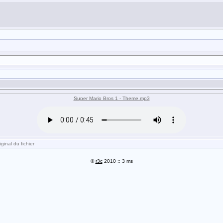
Super Mario Bros 1 - Theme.mp3
ginal du fichier
©
r3c
2010 :: 3 ms