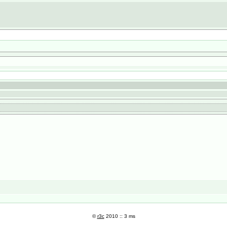
©
r3c
2010 :: 3 ms