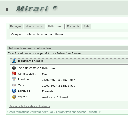
Envoyer
Votre compte
Utilisateurs
Parcourir
Aide
Comptes :: Informations sur un utilisateur
Informations sur un utilisateur
Voici les informations disponibles sur l'utilisateur Ximoon :
Identifiant : Ximoon
Type de compte :
Utilisateur
Compte actif :
Oui
Inscrit le :
31/03/2020 à 21h20 09s
Vu le :
10/01/2024 à 13h37 53s
Langue :
Français
Aspect :
Avalanche ² Normal
Retour à la liste des utilisateurs
Ces informations correspondent aux paramètres choisis par l'utilisateur