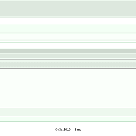
©
r3c
2010 :: 3 ms