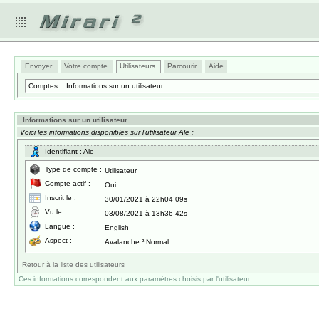
Envoyer
Votre compte
Utilisateurs
Parcourir
Aide
Comptes :: Informations sur un utilisateur
Informations sur un utilisateur
Voici les informations disponibles sur l'utilisateur Ale :
Identifiant : Ale
Type de compte :
Utilisateur
Compte actif :
Oui
Inscrit le :
30/01/2021 à 22h04 09s
Vu le :
03/08/2021 à 13h36 42s
Langue :
English
Aspect :
Avalanche ² Normal
Retour à la liste des utilisateurs
Ces informations correspondent aux paramètres choisis par l'utilisateur