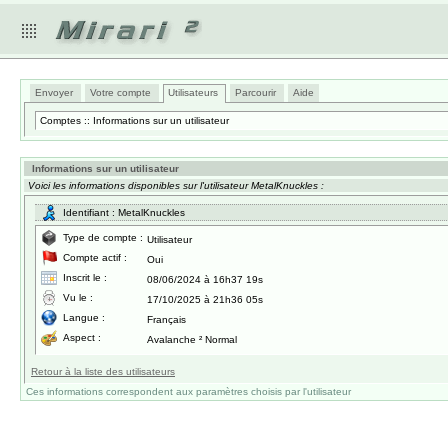
Envoyer
Votre compte
Utilisateurs
Parcourir
Aide
Comptes :: Informations sur un utilisateur
Informations sur un utilisateur
Voici les informations disponibles sur l'utilisateur MetalKnuckles :
Identifiant : MetalKnuckles
Type de compte :
Utilisateur
Compte actif :
Oui
Inscrit le :
08/06/2024 à 16h37 19s
Vu le :
17/10/2025 à 21h36 05s
Langue :
Français
Aspect :
Avalanche ² Normal
Retour à la liste des utilisateurs
Ces informations correspondent aux paramètres choisis par l'utilisateur