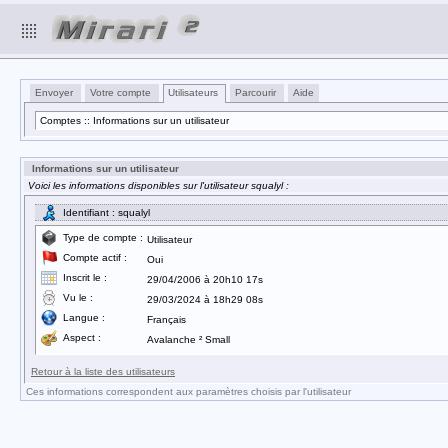
Envoyer
Votre compte
Utilisateurs
Parcourir
Aide
Comptes :: Informations sur un utilisateur
Informations sur un utilisateur
Voici les informations disponibles sur l'utilisateur squalyl :
Identifiant : squalyl
Type de compte :
Utilisateur
Compte actif :
Oui
Inscrit le :
29/04/2006 à 20h10 17s
Vu le :
29/03/2024 à 18h29 08s
Langue :
Français
Aspect :
Avalanche ² Small
Retour à la liste des utilisateurs
Ces informations correspondent aux paramètres choisis par l'utilisateur