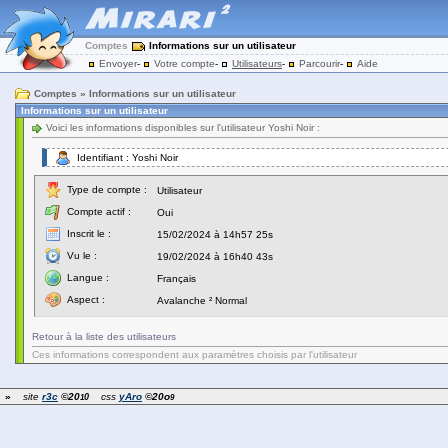
Comptes
Informations sur un utilisateur
Envoyer
-
Votre compte
-
Utilisateurs
-
Parcourir
-
Aide
Comptes » Informations sur un utilisateur
Informations sur un utilisateur
Voici les informations disponibles sur l'utilisateur Yoshi Noir :
Identifiant : Yoshi Noir
Type de compte :
Utilisateur
Compte actif :
Oui
Inscrit le :
15/02/2024 à 14h57 25s
Vu le :
19/02/2024 à 16h40 43s
Langue :
Français
Aspect :
Avalanche ² Normal
Retour à la liste des utilisateurs
Ces informations correspondent aux paramètres choisis par l'utilisateur
»
site
r3c
©20
css
yAro
©20o
0
1
9