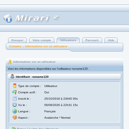
Envoyer
Votre compte
Utilisateurs
Parcourir
Aide
Comptes :: Informations sur un utilisateur
Informations sur un utilisateur
Voici les informations disponibles sur l'utilisateur noname120 :
Identifiant : noname120
Type de compte :
Utilisateur
Compte actif :
Oui
Inscrit le :
25/10/2018 à 23h00 00s
Vu le :
06/08/2026 à 22h31 15s
Langue :
Français
Aspect :
Avalanche ² Normal
Retour à la liste des utilisateurs