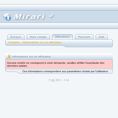
Envoyer
Votre compte
Utilisateurs
Parcourir
Aide
Comptes :: Informations sur un utilisateur
Informations sur un utilisateur
Aucune entrée ne correspond à votre demande, veuillez vérifier l'exactitude des
données saisies.
Ces informations correspondent aux paramètres choisis par l'utilisateur
©
r3c
2011 :: 2 ms