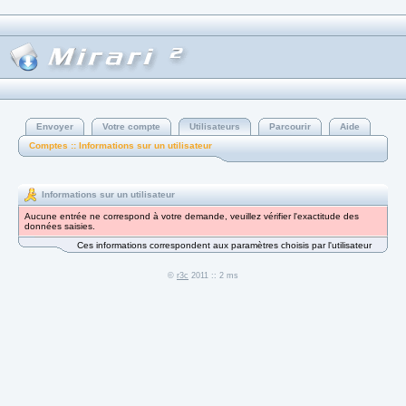
Envoyer
Votre compte
Utilisateurs
Parcourir
Aide
Comptes :: Informations sur un utilisateur
Informations sur un utilisateur
Aucune entrée ne correspond à votre demande, veuillez vérifier l'exactitude des
données saisies.
Ces informations correspondent aux paramètres choisis par l'utilisateur
©
r3c
2011 :: 2 ms