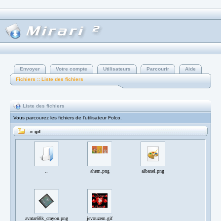
Envoyer
Votre compte
Utilisateurs
Parcourir
Aide
Fichiers :: Liste des fichiers
Liste des fichiers
Vous parcourez les fichiers de l'utilisateur Folco.
..
» gif
..
ahem.png
albanel.png
avatar68k_crayon.png
jevouzem.gif