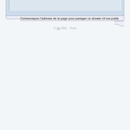
Communiquez l'adresse de la page pour partager ce dossier s'il est public
©
r3c
2011 :: 5 ms