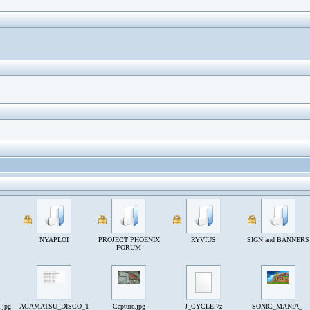
NYAPLOI
PROJECT PHOENIX
RYVIUS
SIGN and BANNERS
FORUM
.jpg
AGAMATSU_DISCO_TRYP.PNG
Capture.jpg
J_CYCLE.7z
SONIC_MANIA_-