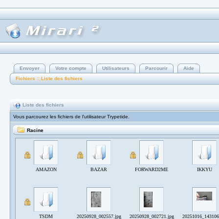
Envoyer
Votre compte
Utilisateurs
Parcourir
Aide
Fichiers :: Liste des fichiers
Liste des fichiers
Vous parcourez les fichiers de l'utilisateur Trypetide.
Racine
AMAZON
BAZAR
FORWARD2ME
IKKYU
TSDM
20250928_002557.jpg
20250928_002721.jpg
20251016_143106