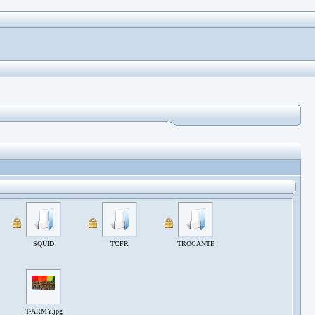
SQUID
TCFR
TROCANTE
T-ARMY.jpg