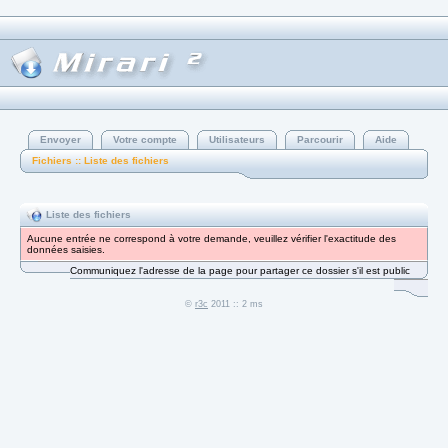
Envoyer
Votre compte
Utilisateurs
Parcourir
Aide
Fichiers :: Liste des fichiers
Liste des fichiers
Aucune entrée ne correspond à votre demande, veuillez vérifier l'exactitude des
données saisies.
Communiquez l'adresse de la page pour partager ce dossier s'il est public
©
r3c
2011 :: 2 ms