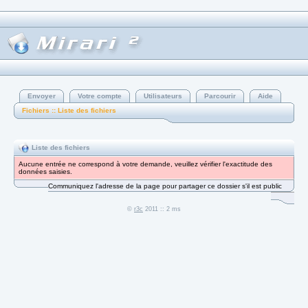
Envoyer
Votre compte
Utilisateurs
Parcourir
Aide
Fichiers :: Liste des fichiers
Liste des fichiers
Aucune entrée ne correspond à votre demande, veuillez vérifier l'exactitude des
données saisies.
Communiquez l'adresse de la page pour partager ce dossier s'il est public
©
r3c
2011 :: 2 ms