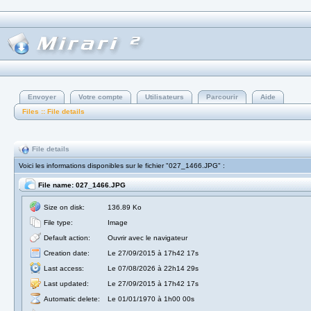
Envoyer
Votre compte
Utilisateurs
Parcourir
Aide
Files :: File details
File details
Voici les informations disponibles sur le fichier "027_1466.JPG" :
File name: 027_1466.JPG
Size on disk:
136.89 Ko
File type:
Image
Default action:
Ouvrir avec le navigateur
Creation date:
Le 27/09/2015 à 17h42 17s
Last access:
Le 07/08/2026 à 22h14 29s
Last updated:
Le 27/09/2015 à 17h42 17s
Automatic delete:
Le 01/01/1970 à 1h00 00s