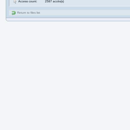
Access count:
2587 accès(s)
Return to files list