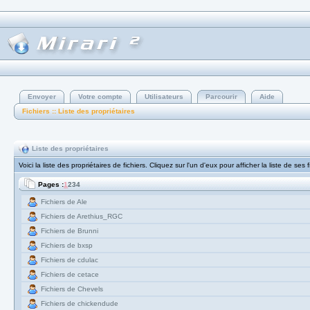
Envoyer
Votre compte
Utilisateurs
Parcourir
Aide
Fichiers :: Liste des propriétaires
Liste des propriétaires
Voici la liste des propriétaires de fichiers. Cliquez sur l'un d'eux pour afficher la liste de ses 
Pages :
1
2
3
4
Fichiers de Ale
Fichiers de Arethius_RGC
Fichiers de Brunni
Fichiers de bxsp
Fichiers de cdulac
Fichiers de cetace
Fichiers de Chevels
Fichiers de chickendude