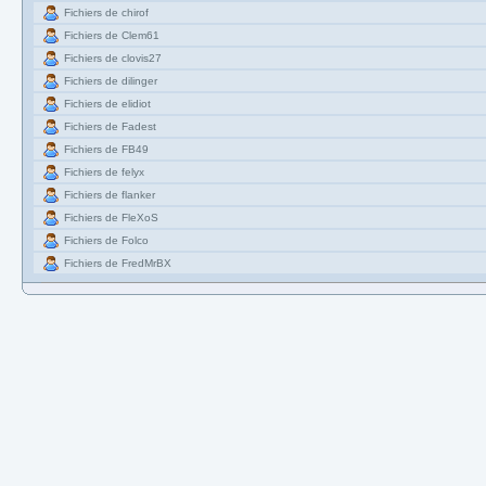
Fichiers de chirof
Fichiers de Clem61
Fichiers de clovis27
Fichiers de dilinger
Fichiers de elidiot
Fichiers de Fadest
Fichiers de FB49
Fichiers de felyx
Fichiers de flanker
Fichiers de FleXoS
Fichiers de Folco
Fichiers de FredMrBX