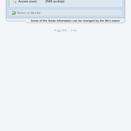
Access count:
2566 accès(s)
Return to files list
Some of the these information can be changed by the file's owner
©
r3c
2011 :: 2 ms