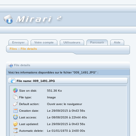
Envoyer
Votre compte
Utilisateurs
Parcourir
Aide
Files :: File details
File details
Voici les informations disponibles sur le fichier "009_1491.JPG" :
File name: 009_1491.JPG
Size on disk:
551.36 Ko
File type:
Image
Default action:
Ouvrir avec le navigateur
Creation date:
Le 29/09/2015 à 0h43 56s
Last access:
Le 08/08/2026 à 22h44 40s
Last updated:
Le 29/09/2015 à 0h43 56s
Automatic delete:
Le 01/01/1970 à 1h00 00s