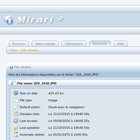
Envoyer
Votre compte
Utilisateurs
Parcourir
Aide
Files :: File details
File details
Voici les informations disponibles sur le fichier "029_1618.JPG" :
File name: 029_1618.JPG
Size on disk:
425.43 Ko
File type:
Image
Default action:
Ouvrir avec le navigateur
Creation date:
Le 21/10/2015 à 19h46 04s
Last access:
Le 05/08/2026 à 14h08 20s
Last updated:
Le 21/10/2015 à 19h46 04s
Automatic delete:
Le 01/01/1970 à 1h00 00s