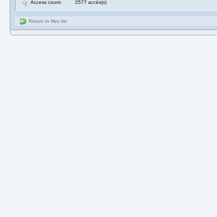
Access count:
2577 accès(s)
Return to files list