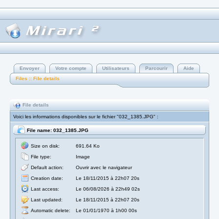
Envoyer
Votre compte
Utilisateurs
Parcourir
Aide
Files :: File details
File details
Voici les informations disponibles sur le fichier "032_1385.JPG" :
File name: 032_1385.JPG
Size on disk:
691.64 Ko
File type:
Image
Default action:
Ouvrir avec le navigateur
Creation date:
Le 18/11/2015 à 22h07 20s
Last access:
Le 06/08/2026 à 22h49 02s
Last updated:
Le 18/11/2015 à 22h07 20s
Automatic delete:
Le 01/01/1970 à 1h00 00s