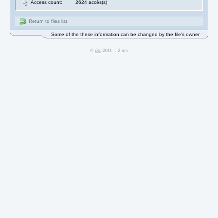
Access count:
2624 accès(s)
Return to files list
Some of the these information can be changed by the file's owner
©
r3c
2011 :: 2 ms