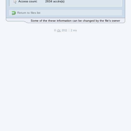
Access count:
2634 accès(s)
Return to files list
Some of the these information can be changed by the file's owner
©
r3c
2011 :: 2 ms