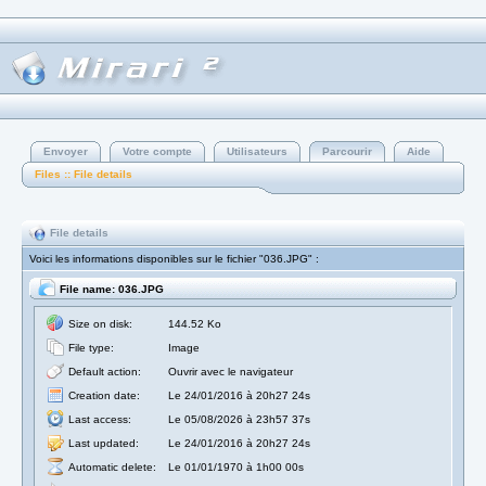
Envoyer
Votre compte
Utilisateurs
Parcourir
Aide
Files :: File details
File details
Voici les informations disponibles sur le fichier "036.JPG" :
File name: 036.JPG
Size on disk:
144.52 Ko
File type:
Image
Default action:
Ouvrir avec le navigateur
Creation date:
Le 24/01/2016 à 20h27 24s
Last access:
Le 05/08/2026 à 23h57 37s
Last updated:
Le 24/01/2016 à 20h27 24s
Automatic delete:
Le 01/01/1970 à 1h00 00s