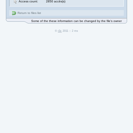
Access count:
2850 accès(s)
Return to files list
Some of the these information can be changed by the file's owner
©
r3c
2011 :: 2 ms