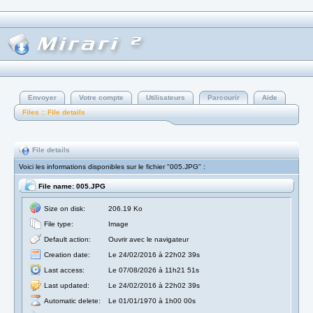
Envoyer
Votre compte
Utilisateurs
Parcourir
Aide
Files :: File details
File details
Voici les informations disponibles sur le fichier "005.JPG" :
File name: 005.JPG
Size on disk:
206.19 Ko
File type:
Image
Default action:
Ouvrir avec le navigateur
Creation date:
Le 24/02/2016 à 22h02 39s
Last access:
Le 07/08/2026 à 11h21 51s
Last updated:
Le 24/02/2016 à 22h02 39s
Automatic delete:
Le 01/01/1970 à 1h00 00s