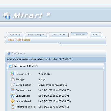
Envoyer
Votre compte
Utilisateurs
Parcourir
Aide
Files :: File details
File details
Voici les informations disponibles sur le fichier "005.JPG" :
File name: 005.JPG
Size on disk:
206.19 Ko
File type:
Image
Default action:
Ouvrir avec le navigateur
Creation date:
Le 24/02/2016 à 23h06 35s
Last access:
Le 06/08/2026 à 2h18 17s
Last updated:
Le 24/02/2016 à 23h06 35s
Automatic delete:
Le 01/01/1970 à 1h00 00s