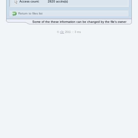
Access count:
2820 accès(s)
Return to files list
Some of the these information can be changed by the file's owner
©
r3c
2011 :: 3 ms