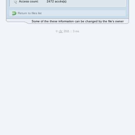
Access count:
2472 accès(s)
Return to files list
Some of the these information can be changed by the file's owner
©
r3c
2011 :: 3 ms