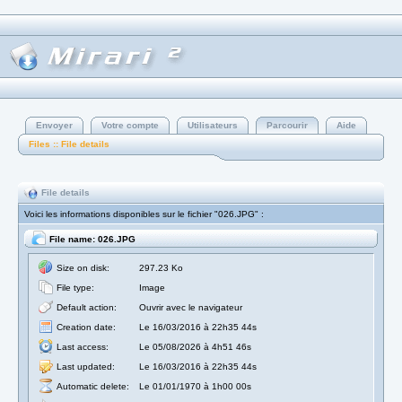
Envoyer
Votre compte
Utilisateurs
Parcourir
Aide
Files :: File details
File details
Voici les informations disponibles sur le fichier "026.JPG" :
File name: 026.JPG
Size on disk:
297.23 Ko
File type:
Image
Default action:
Ouvrir avec le navigateur
Creation date:
Le 16/03/2016 à 22h35 44s
Last access:
Le 05/08/2026 à 4h51 46s
Last updated:
Le 16/03/2016 à 22h35 44s
Automatic delete:
Le 01/01/1970 à 1h00 00s