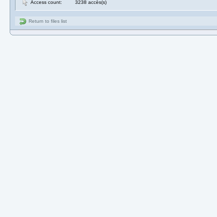
Access count:
3238 accès(s)
Return to files list