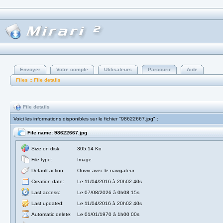
Envoyer
Votre compte
Utilisateurs
Parcourir
Aide
Files :: File details
File details
Voici les informations disponibles sur le fichier "98622667.jpg" :
File name: 98622667.jpg
Size on disk:
305.14 Ko
File type:
Image
Default action:
Ouvrir avec le navigateur
Creation date:
Le 11/04/2016 à 20h02 40s
Last access:
Le 07/08/2026 à 0h08 15s
Last updated:
Le 11/04/2016 à 20h02 40s
Automatic delete:
Le 01/01/1970 à 1h00 00s