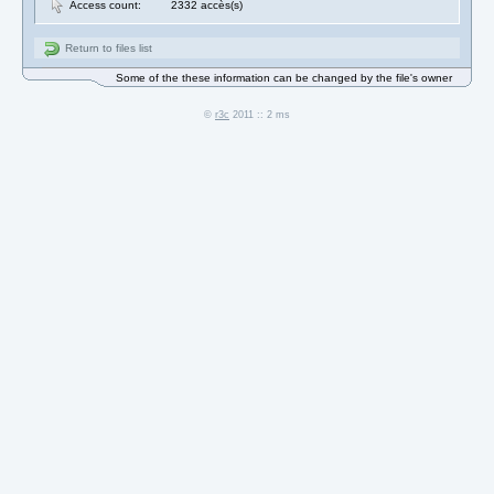
Access count:
2332 accès(s)
Return to files list
Some of the these information can be changed by the file's owner
©
r3c
2011 :: 2 ms