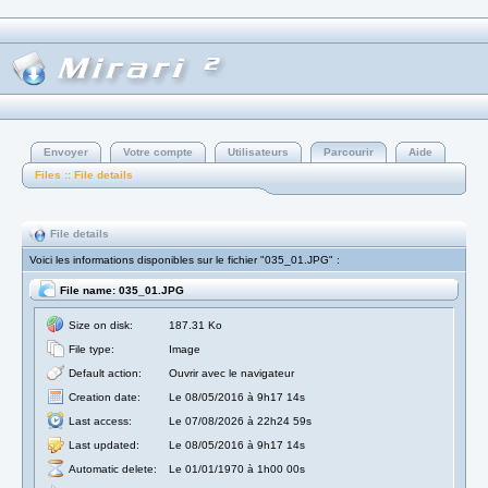
Envoyer
Votre compte
Utilisateurs
Parcourir
Aide
Files :: File details
File details
Voici les informations disponibles sur le fichier "035_01.JPG" :
File name: 035_01.JPG
Size on disk:
187.31 Ko
File type:
Image
Default action:
Ouvrir avec le navigateur
Creation date:
Le 08/05/2016 à 9h17 14s
Last access:
Le 07/08/2026 à 22h24 59s
Last updated:
Le 08/05/2016 à 9h17 14s
Automatic delete:
Le 01/01/1970 à 1h00 00s