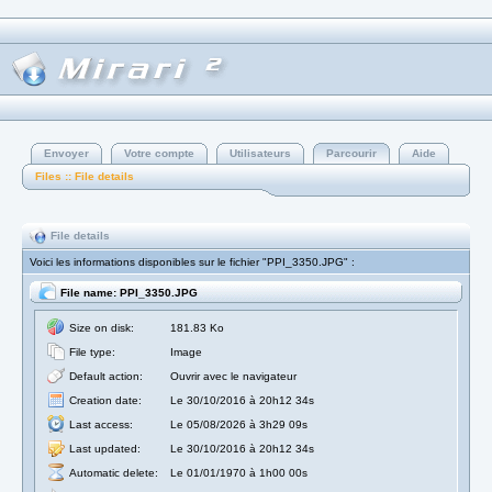
Envoyer
Votre compte
Utilisateurs
Parcourir
Aide
Files :: File details
File details
Voici les informations disponibles sur le fichier "PPI_3350.JPG" :
File name: PPI_3350.JPG
Size on disk:
181.83 Ko
File type:
Image
Default action:
Ouvrir avec le navigateur
Creation date:
Le 30/10/2016 à 20h12 34s
Last access:
Le 05/08/2026 à 3h29 09s
Last updated:
Le 30/10/2016 à 20h12 34s
Automatic delete:
Le 01/01/1970 à 1h00 00s