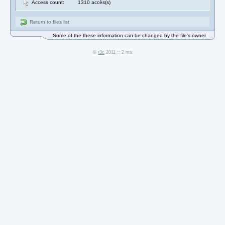
Access count:
1310 accès(s)
Return to files list
Some of the these information can be changed by the file's owner
©
r3c
2011 :: 2 ms