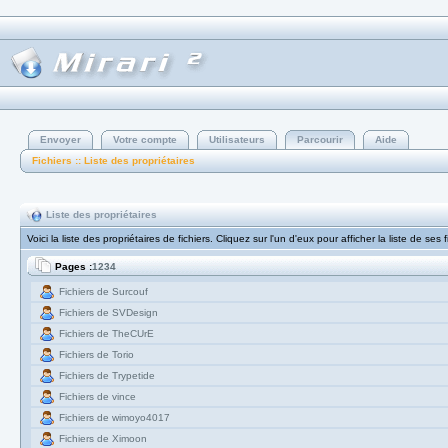
Envoyer
Votre compte
Utilisateurs
Parcourir
Aide
Fichiers :: Liste des propriétaires
Liste des propriétaires
Voici la liste des propriétaires de fichiers. Cliquez sur l'un d'eux pour afficher la liste de ses 
Pages :
1
2
3
4
Fichiers de Surcouf
Fichiers de SVDesign
Fichiers de TheCUrE
Fichiers de Torio
Fichiers de Trypetide
Fichiers de vince
Fichiers de wimoyo4017
Fichiers de Ximoon