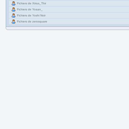
Fichiers de Xirius_Thir
Fichiers de Yoaan_
Fichiers de Yoshi Noir
Fichiers de zerosquare