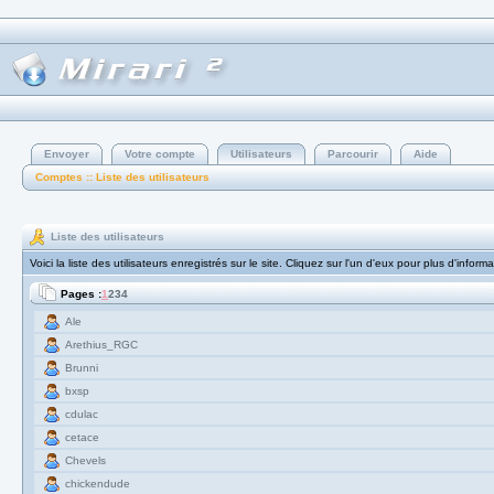
Envoyer
Votre compte
Utilisateurs
Parcourir
Aide
Comptes :: Liste des utilisateurs
Liste des utilisateurs
Voici la liste des utilisateurs enregistrés sur le site. Cliquez sur l'un d'eux pour plus d'informa
Pages :
1
2
3
4
Ale
Arethius_RGC
Brunni
bxsp
cdulac
cetace
Chevels
chickendude