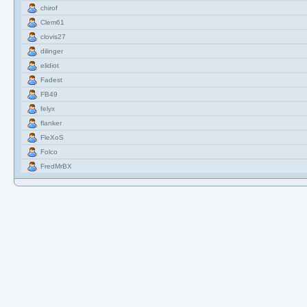
chirof
Clem61
clovis27
dilinger
elidiot
Fadest
FB49
felyx
flanker
FleXoS
Folco
FredMrBX