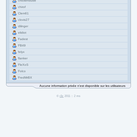
chickendude
chirof
Clem61
clovis27
dilinger
elidiot
Fadest
FB49
felyx
flanker
FleXoS
Folco
FredMrBX
Aucune information privée n'est disponible sur les utilisateurs
©
r3c
2011 :: 2 ms