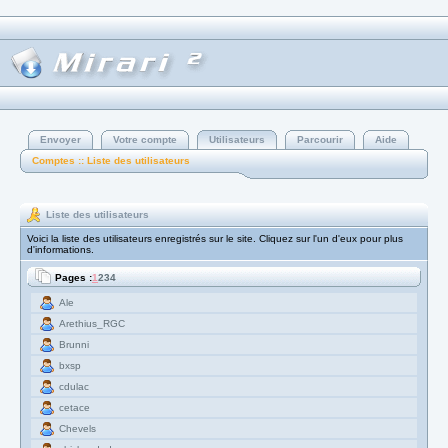
Envoyer
Votre compte
Utilisateurs
Parcourir
Aide
Comptes :: Liste des utilisateurs
Liste des utilisateurs
Voici la liste des utilisateurs enregistrés sur le site. Cliquez sur l'un d'eux pour plus
d'informations.
Pages :
1
2
3
4
Ale
Arethius_RGC
Brunni
bxsp
cdulac
cetace
Chevels